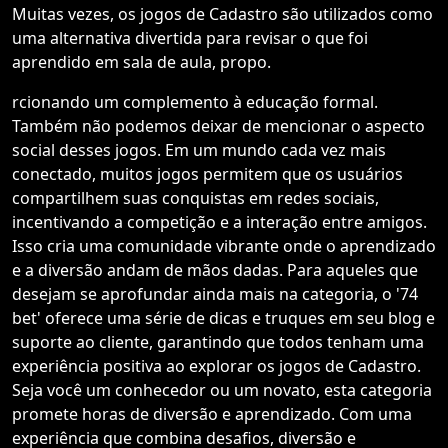
Muitas vezes, os jogos de Cadastro são utilizados como
uma alternativa divertida para revisar o que foi
aprendido em sala de aula, propo.
rcionando um complemento à educação formal.
Também não podemos deixar de mencionar o aspecto
social desses jogos. Em um mundo cada vez mais
conectado, muitos jogos permitem que os usuários
compartilhem suas conquistas em redes sociais,
incentivando a competição e a interação entre amigos.
Isso cria uma comunidade vibrante onde o aprendizado
e a diversão andam de mãos dadas. Para aqueles que
desejam se aprofundar ainda mais na categoria, o '74
bet' oferece uma série de dicas e truques em seu blog e
suporte ao cliente, garantindo que todos tenham uma
experiência positiva ao explorar os jogos de Cadastro.
Seja você um conhecedor ou um novato, esta categoria
promete horas de diversão e aprendizado. Com uma
experiência que combina desafios, diversão e