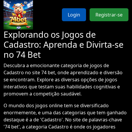
Login
Registrar-se
Explorando os Jogos de
Cadastro: Aprenda e Divirta-se
no 74 Bet
Descubra a emocionante categoria de jogos de
Cadastro no site 74 bet, onde aprendizado e diversão
se encontram. Explore as diversas opções de jogos
interativos que testam suas habilidades cognitivas e
promovem a competição saudável.
O mundo dos jogos online tem se diversificado
enormemente, e uma das categorias que tem ganhado
destaque é a de 'Cadastro'. No site de palavras-chave
'74 bet', a categoria Cadastro é onde os jogadores