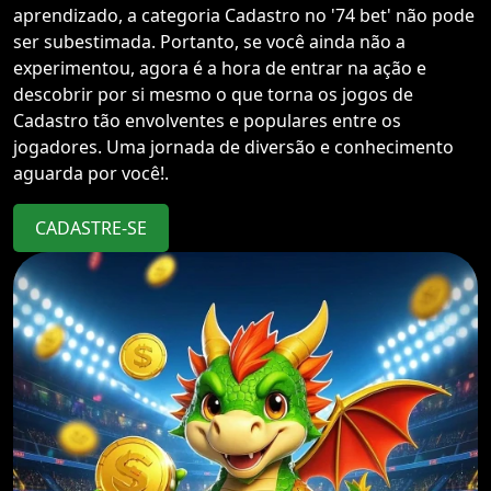
aprendizado, a categoria Cadastro no '74 bet' não pode
ser subestimada. Portanto, se você ainda não a
experimentou, agora é a hora de entrar na ação e
descobrir por si mesmo o que torna os jogos de
Cadastro tão envolventes e populares entre os
jogadores. Uma jornada de diversão e conhecimento
aguarda por você!.
CADASTRE-SE