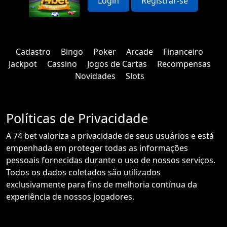
Login
Registrar-se
Cadastro
Bingo
Poker
Arcade
Financeiro
Jackpot
Cassino
Jogos de Cartas
Recompensas
Novidades
Slots
Políticas de Privacidade
A 74 bet valoriza a privacidade de seus usuários e está
empenhada em proteger todas as informações
pessoais fornecidas durante o uso de nossos serviços.
Todos os dados coletados são utilizados
exclusivamente para fins de melhoria contínua da
experiência de nossos jogadores.