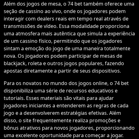
Além dos jogos de mesa, o 74 bet também oferece uma
seção de cassino ao vivo, onde os jogadores podem
interagir com dealers reais em tempo real através de
transmissões de vídeo. Essa modalidade proporciona
uma atmosfera mais autêntica que simula a experiência
de um cassino físico, permitindo que os jogadores
sintam a emoção do jogo de uma maneira totalmente
nova. Os jogadores podem participar de mesas de
blackjack, roleta e outros jogos populares, fazendo
apostas diretamente a partir de seus dispositivos.
Para os novatos no mundo dos jogos online, o 74 bet
disponibiliza uma série de recursos educativos e
tutoriais. Esses materiais são vitais para ajudar
jogadores iniciantes a entenderem as regras de cada
jogo e a desenvolverem estratégias efetivas. Além
disso, o site frequentemente realiza promoções e
bônus atrativos para novos jogadores, proporcionando
uma excelente oportunidade para começar a jogar.