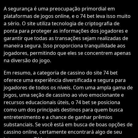
A segurança é uma preocupação primordial em
plataformas de jogos online, e o 74 bet leva isso muito
a sério. O site utiliza tecnologia de criptografia de
ponta para proteger as informações dos jogadores e
garantir que todas as transações sejam realizadas de
maneira segura. Isso proporciona tranquilidade aos
jogadores, permitindo que eles se concentrem apenas
na diversão do jogo.
Em resumo, a categoria de cassino do site 74 bet
oferece uma experiência diversificada e segura para
jogadores de todos os níveis. Com uma ampla gama de
jogos, uma seção de cassino ao vivo emocionante e
recursos educacionais úteis, o 74 bet se posiciona
como um dos principais destinos para quem busca
entretenimento e a chance de ganhar prêmios
substanciais. Se você está em busca de boas opções de
cassino online, certamente encontrará algo de seu