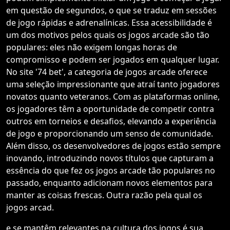
em questão de segundos, o que se traduz em sessões
de jogo rápidas e adrenalínicas. Essa acessibilidade é
um dos motivos pelos quais os jogos arcade são tão
populares: eles não exigem longas horas de
compromisso e podem ser jogados em qualquer lugar.
No site '74 bet', a categoria de jogos arcade oferece
uma seleção impressionante que atraí tanto jogadores
novatos quanto veteranos. Com as plataformas online,
os jogadores têm a oportunidade de competir contra
outros em torneios e desafios, elevando a experiência
de jogo e proporcionando um senso de comunidade.
Além disso, os desenvolvedores de jogos estão sempre
inovando, introduzindo novos títulos que capturam a
essência do que fez os jogos arcade tão populares no
passado, enquanto adicionam novos elementos para
manter as coisas frescas. Outra razão pela qual os
jogos arcad.
e se mantêm relevantes na cultura dos jogos é sua