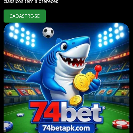
clássicos têm a oferecer.
CADASTRE-SE