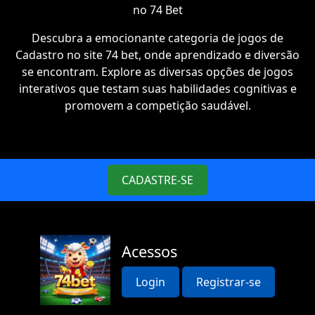
no 74 Bet
Descubra a emocionante categoria de jogos de
Cadastro no site 74 bet, onde aprendizado e diversão
se encontram. Explore as diversas opções de jogos
interativos que testam suas habilidades cognitivas e
promovem a competição saudável.
CADASTRE-SE
Acessos
Login
Registrar-se