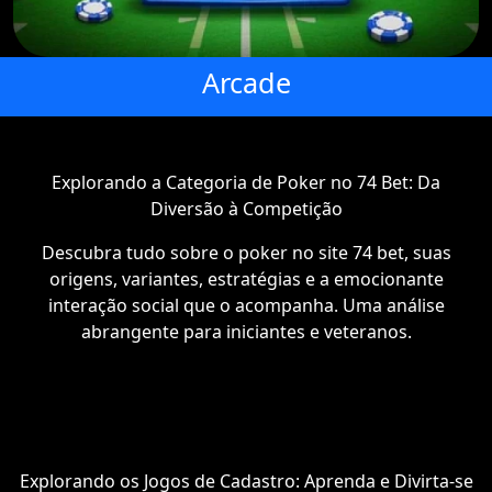
Arcade
Explorando a Categoria de Poker no 74 Bet: Da
Diversão à Competição
Descubra tudo sobre o poker no site 74 bet, suas
origens, variantes, estratégias e a emocionante
interação social que o acompanha. Uma análise
abrangente para iniciantes e veteranos.
Explorando os Jogos de Cadastro: Aprenda e Divirta-se